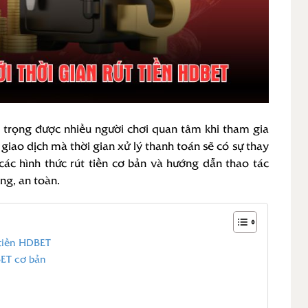
n trọng được nhiều người chơi quan tâm khi tham gia
 giao dịch mà thời gian xử lý thanh toán sẽ có sự thay
 các hình thức rút tiền cơ bản và hướng dẫn thao tác
g, an toàn.
 tiền HDBET
BET cơ bản