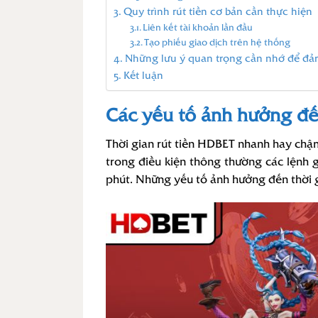
Quy trình rút tiền cơ bản cần thực hiện
Liên kết tài khoản lần đầu
Tạo phiếu giao dịch trên hệ thống
Những lưu ý quan trọng cần nhớ để đảm
Kết luận
Các yếu tố ảnh hưởng đế
Thời gian rút tiền HDBET nhanh hay chậm
trong điều kiện thông thường các lệnh 
phút. Những yếu tố ảnh hưởng đến thời g