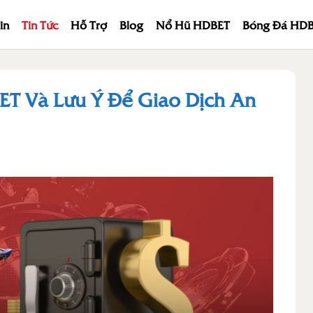
in
Tin Tức
Hỗ Trợ
Blog
Nổ Hũ HDBET
Bóng Đá HD
ET Và Lưu Ý Để Giao Dịch An