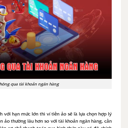
thông qua tài khoản ngân hàng
 với hạn mức lớn thì ví tiền ảo sẽ là lựa chọn hợp lý
iền ảo thường lâu hơn so với tài khoản ngân hàng, cần
hiên cơ chế thanh toán qua hình thức này có độ chính