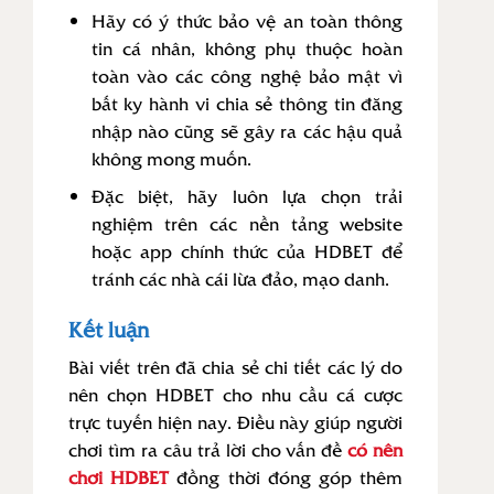
Hãy có ý thức bảo vệ an toàn thông
tin cá nhân, không phụ thuộc hoàn
toàn vào các công nghệ bảo mật vì
bất kỳ hành vi chia sẻ thông tin đăng
nhập nào cũng sẽ gây ra các hậu quả
không mong muốn.
Đặc biệt, hãy luôn lựa chọn trải
nghiệm trên các nền tảng website
hoặc app chính thức của HDBET để
tránh các nhà cái lừa đảo, mạo danh.
Kết luận
Bài viết trên đã chia sẻ chi tiết các lý do
nên chọn HDBET cho nhu cầu cá cược
trực tuyến hiện nay. Điều này giúp người
chơi tìm ra câu trả lời cho vấn đề
có nên
chơi HDBET
đồng thời đóng góp thêm