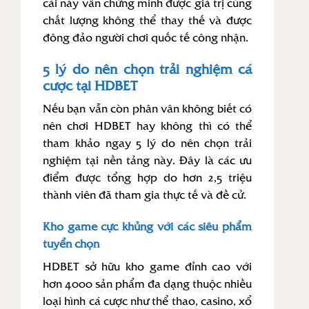
cái này vẫn chứng minh được giá trị cùng
chất lượng không thể thay thế và được
đông đảo người chơi quốc tế công nhận.
5 lý do nên chọn trải nghiệm cá
cược tại HDBET
Nếu bạn vẫn còn phân vân không biết có
nên chơi HDBET hay không thì có thể
tham khảo ngay 5 lý do nên chọn trải
nghiệm tại nền tảng này. Đây là các ưu
điểm được tổng hợp do hơn 2,5 triệu
thành viên đã tham gia thực tế và đề cử.
Kho game cực khủng với các siêu phẩm
tuyển chọn
HDBET sở hữu kho game đỉnh cao với
hơn 4000 sản phẩm đa dạng thuộc nhiều
loại hình cá cược như thể thao, casino, xổ