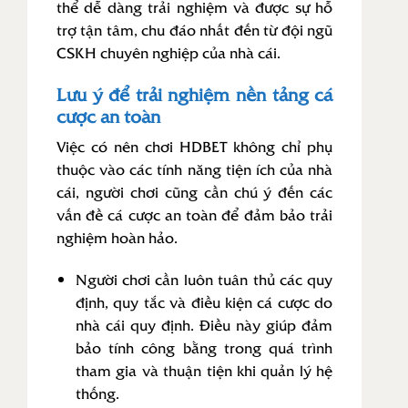
thể dễ dàng trải nghiệm và được sự hỗ
trợ tận tâm, chu đáo nhất đến từ đội ngũ
CSKH chuyên nghiệp của nhà cái.
Lưu ý để trải nghiệm nền tảng cá
cược an toàn
Việc có nên chơi HDBET không chỉ phụ
thuộc vào các tính năng tiện ích của nhà
cái, người chơi cũng cần chú ý đến các
vấn đề cá cược an toàn để đảm bảo trải
nghiệm hoàn hảo.
Người chơi cần luôn tuân thủ các quy
định, quy tắc và điều kiện cá cược do
nhà cái quy định. Điều này giúp đảm
bảo tính công bằng trong quá trình
tham gia và thuận tiện khi quản lý hệ
thống.