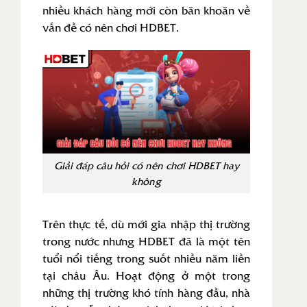
nhiều khách hàng mới còn băn khoăn về
vấn đề có nên chơi HDBET.
Giải đáp câu hỏi có nên chơi HDBET hay
không
Trên thực tế, dù mới gia nhập thị trường
trong nước nhưng HDBET đã là một tên
tuổi nổi tiếng trong suốt nhiều năm liền
tại châu Âu. Hoạt động ở một trong
những thị trường khó tính hàng đầu, nhà