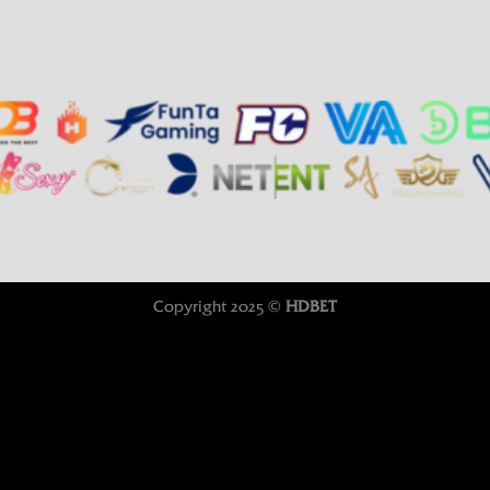
Copyright 2025 ©
HDBET